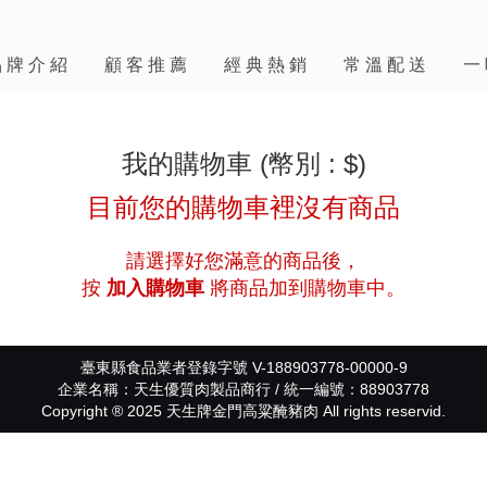
品牌介紹
顧客推薦
經典熱銷
常溫配送
一
我的購物車 (幣別 : $)
目前您的購物車裡沒有商品
請選擇好您滿意的商品後，
按
加入購物車
將商品加到購物車中。
臺東縣食品業者登錄字號 V-188903778-00000-9
企業名稱：天生優質肉製品商行 / 統一編號：88903778
Copyright ® 2025 天生牌金門高粱醃豬肉 All rights reservid.